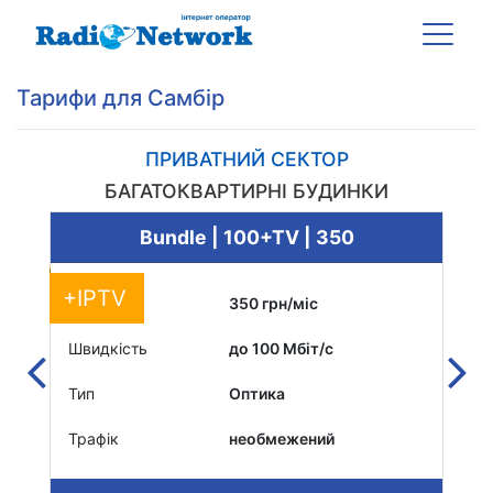
Тарифи для Самбір
ПРИВАТНИЙ СЕКТОР
БАГАТОКВАРТИРНІ БУДИНКИ
Bundle | 100+TV | 350
+IPTV
Вартість
350 грн/міс
Вар
Швидкість
до 100 Мбіт/c
Шви
Тип
Оптика
Тип
Трафік
необмежений
Тра