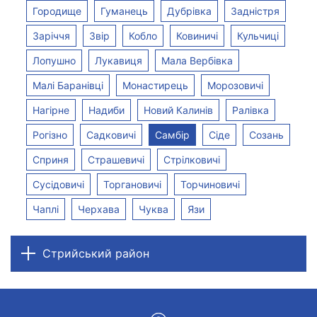
Городище
Гуманець
Дубрівка
Задністря
Заріччя
Звір
Кобло
Ковиничі
Кульчиці
Лопушно
Лукавиця
Мала Вербівка
Малі Баранівці
Монастирець
Морозовичі
Нагірне
Надиби
Новий Калинів
Ралівка
Рогізно
Садковичі
Самбір
Сіде
Созань
Сприня
Страшевичі
Стрілковичі
Сусідовичі
Торгановичі
Торчиновичі
Чаплі
Черхава
Чуква
Язи
Стрийський район