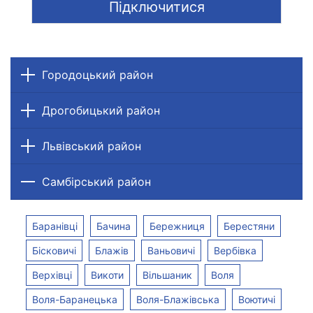
Підключитися
Городоцький район
Дрогобицький район
Львівський район
Самбірський район
Баранівці
Бачина
Бережниця
Берестяни
Бісковичі
Блажів
Ваньовичі
Вербівка
Верхівці
Викоти
Вільшаник
Воля
Воля-Баранецька
Воля-Блажівська
Воютичі