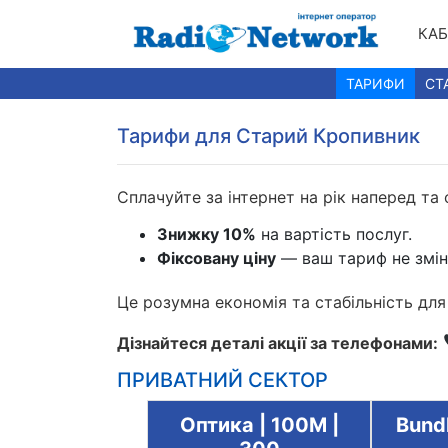
КАБ
ТАРИФИ
СТ
Тарифи для Старий Кропивник
Сплачуйте за інтернет на рік наперед та
Знижку 10%
на вартість послуг.
Фіксовану ціну
— ваш тариф не змін
Це розумна економія та стабільність дл
Дізнайтеся деталі акції за телефонами:
ПРИВАТНИЙ СЕКТОР
e | 300+TV |
Оптика | 100М |
Bundl