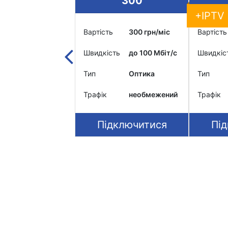
400
300
+IPTV
400 грн/міс
Вартість
300 грн/міс
Вартість
ть
до 300 Мбіт/c
Швидкість
до 100 Мбіт/c
Швидкіс
Оптика
Тип
Оптика
Тип
необмежений
Трафік
необмежений
Трафік
дключитися
Підключитися
Пі