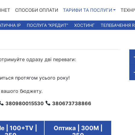
ІНЕТ
СПОСОБИ ОПЛАТИ
ТАРИФИ ТА ПОСЛУГИ
ТЕХНІ
АТИЧНА IP
ПОСЛУГА “КРЕДИТ”
ХОСТИНГ
ТЕЛЕБАЧЕННЯ 
 отримуйте одразу дві переваги:
иться протягом усього року!
я вашого бюджету.
380980015530
380673738866
e | 100+TV |
Оптика | 300M |
Bundl