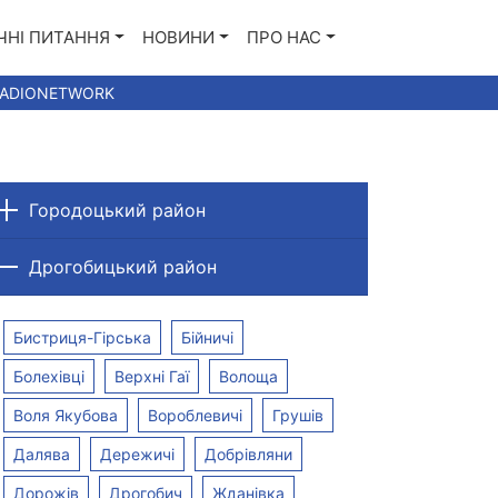
ЧНІ ПИТАННЯ
НОВИНИ
ПРО НАС
RADIONETWORK
Городоцький район
Дрогобицький район
Бистриця-Гірська
Бійничі
Болехівці
Верхні Гаї
Волоща
Воля Якубова
Вороблевичі
Грушів
Далява
Дережичі
Добрівляни
e | 300+TV |
Оптика | 100М |
Bundl
Дорожів
Дрогобич
Жданівка