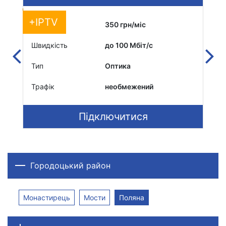
+IPTV
Вартість
350 грн/міс
Вар
Швидкість
до 100 Мбіт/c
Шви
Тип
Оптика
Тип
Трафік
необмежений
Тра
Підключитися
Городоцький район
Монастирець
Мости
Поляна