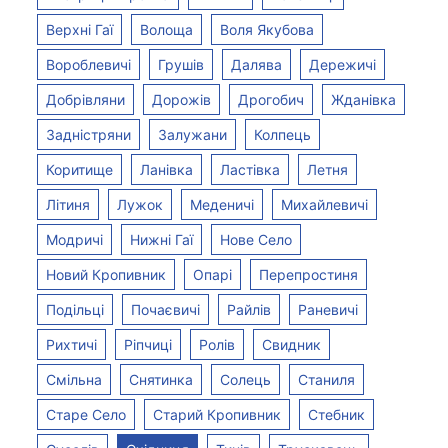
Верхні Гаї
Волоща
Воля Якубова
Вороблевичі
Грушів
Далява
Дережичі
Добрівляни
Дорожів
Дрогобич
Жданівка
Задністряни
Залужани
Колпець
Коритище
Ланівка
Ластівка
Летня
Літиня
Лужок
Меденичі
Михайлевичі
Модричі
Нижні Гаї
Нове Село
Новий Кропивник
Опарі
Перепростиня
Подільці
Почаєвичі
Райлів
Раневичі
Рихтичі
Ріпчиці
Ролів
Свидник
Смільна
Снятинка
Солець
Станиля
Старе Село
Старий Кропивник
Стебник