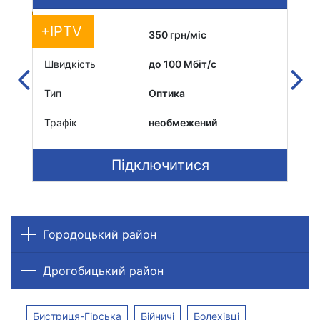
+IPTV
Вартість
350 грн/міс
Вар
Швидкість
до 100 Мбіт/c
Шви
Тип
Оптика
Тип
Трафік
необмежений
Тра
Підключитися
Городоцький район
Дрогобицький район
Бистриця-Гірська
Бійничі
Болехівці