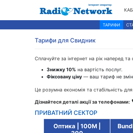
КАБ
ТАРИФИ
СТ
Тарифи для Свидник
Сплачуйте за інтернет на рік наперед та
Знижку 10%
на вартість послуг.
Фіксовану ціну
— ваш тариф не змін
Це розумна економія та стабільність дл
Дізнайтеся деталі акції за телефонами:
ПРИВАТНИЙ СЕКТОР
e | 300+TV |
Оптика | 100М |
Bundl