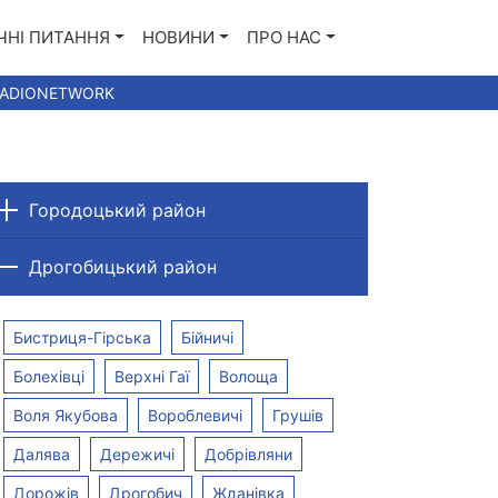
ЧНІ ПИТАННЯ
НОВИНИ
ПРО НАС
RADIONETWORK
Городоцький район
Дрогобицький район
Бистриця-Гірська
Бійничі
Болехівці
Верхні Гаї
Волоща
Воля Якубова
Вороблевичі
Грушів
Далява
Дережичі
Добрівляни
e | 300+TV |
Оптика | 100М |
Bundl
Дорожів
Дрогобич
Жданівка