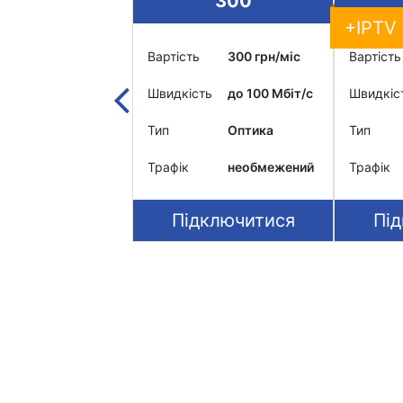
400
300
+IPTV
400 грн/міс
Вартість
300 грн/міс
Вартість
ть
до 300 Мбіт/c
Швидкість
до 100 Мбіт/c
Швидкіс
Оптика
Тип
Оптика
Тип
необмежений
Трафік
необмежений
Трафік
дключитися
Підключитися
Пі