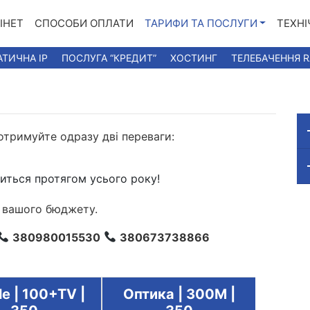
ІНЕТ
СПОСОБИ ОПЛАТИ
ТАРИФИ ТА ПОСЛУГИ
ТЕХНІ
АТИЧНА IP
ПОСЛУГА “КРЕДИТ”
ХОСТИНГ
ТЕЛЕБАЧЕННЯ 
 отримуйте одразу дві переваги:
иться протягом усього року!
я вашого бюджету.
380980015530
380673738866
e | 100+TV |
Оптика | 300M |
Bundl