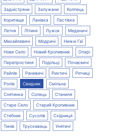
400
300
+IPTV
Задністряни
Залужани
Колпець
400 грн/міс
Вартість
300 грн/міс
Вартість
Коритище
Ланівка
Ластівка
Летня
Літиня
Лужок
Меденичі
ть
до 300 Мбіт/c
Швидкість
до 100 Мбіт/c
Швидкіс
Михайлевичі
Модричі
Нижні Гаї
Оптика
Тип
Оптика
Тип
Нове Село
Новий Кропивник
Опарі
необмежений
Трафік
необмежений
Трафік
Перепростиня
Подільці
Почаєвичі
Райлів
Раневичі
Рихтичі
Ріпчиці
дключитися
Підключитися
Пі
Ролів
Свидник
Смільна
Снятинка
Солець
Станиля
Старе Село
Старий Кропивник
Стебник
Сусолів
Східниця
Тинів
Трускавець
Унятичі