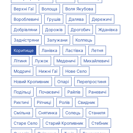
Верхні Гаї
Волоща
Воля Якубова
Вороблевичі
Грушів
Далява
Дережичі
Добрівляни
Дорожів
Дрогобич
Жданівка
Задністряни
Залужани
Колпець
Коритище
Ланівка
Ластівка
Летня
Літиня
Лужок
Меденичі
Михайлевичі
Модричі
Нижні Гаї
Нове Село
Новий Кропивник
Опарі
Перепростиня
Подільці
Почаєвичі
Райлів
Раневичі
Рихтичі
Ріпчиці
Ролів
Свидник
Смільна
Снятинка
Солець
Станиля
Старе Село
Старий Кропивник
Стебник