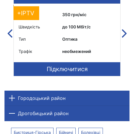
+IPTV
Вартість
350 грн/міс
Вар
Швидкість
до 100 Мбіт/c
Шви
Тип
Оптика
Тип
Трафік
необмежений
Тра
Підключитися
Городоцький район
Дрогобицький район
Бистриця-Гірська
Бійничі
Болехівці