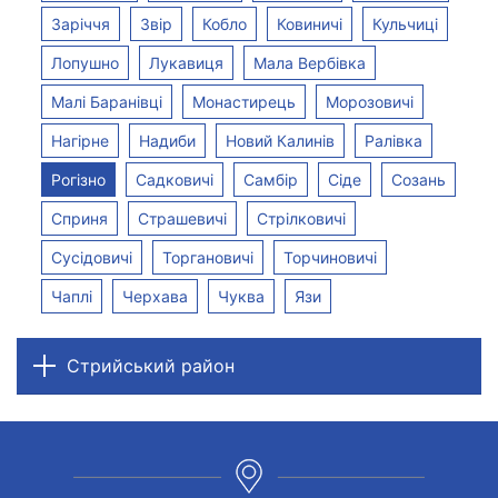
Заріччя
Звір
Кобло
Ковиничі
Кульчиці
Лопушно
Лукавиця
Мала Вербівка
Малі Баранівці
Монастирець
Морозовичі
Нагірне
Надиби
Новий Калинів
Ралівка
Рогізно
Садковичі
Самбір
Сіде
Созань
Сприня
Страшевичі
Стрілковичі
Сусідовичі
Торгановичі
Торчиновичі
Чаплі
Черхава
Чуква
Язи
Стрийський район