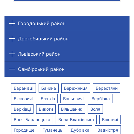
Городоцький район
Дрогобицький район
Львівський район
Самбірський район
Баранівці
Бачина
Бережниця
Берестяни
Бісковичі
Блажів
Ваньовичі
Вербівка
Верхівці
Викоти
Вільшаник
Воля
Воля-Баранецька
Воля-Блажівська
Воютичі
Городище
Гуманець
Дубрівка
Задністря