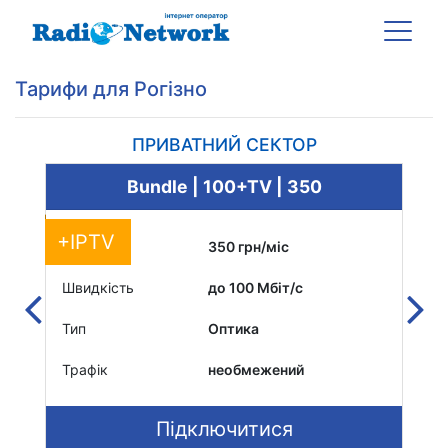
Тарифи для Рогізно
ПРИВАТНИЙ СЕКТОР
Bundle | 100+TV | 350
+IPTV
Вартість
350 грн/міс
Вар
Швидкість
до 100 Мбіт/c
Шви
Тип
Оптика
Тип
Трафік
необмежений
Тра
Підключитися