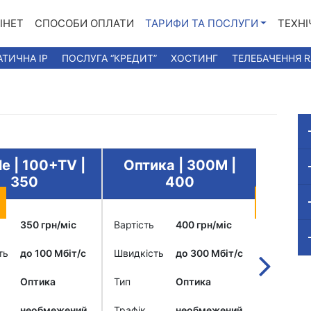
ІНЕТ
СПОСОБИ ОПЛАТИ
ТАРИФИ ТА ПОСЛУГИ
ТЕХНІ
АТИЧНА IP
ПОСЛУГА “КРЕДИТ”
ХОСТИНГ
ТЕЛЕБАЧЕННЯ 
e | 100+TV |
Оптика | 300М |
Bundl
350
400
+IPTV
350 грн/міс
Вартість
400 грн/міс
Вартість
ть
до 100 Мбіт/c
Швидкість
до 300 Мбіт/c
Швидкіс
Оптика
Тип
Оптика
Тип
необмежений
Трафік
необмежений
Трафік