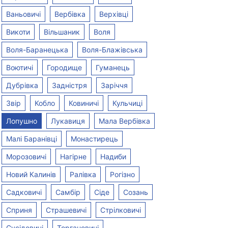
Трафік
необмежений
Трафік
Ваньовичі
Вербівка
Верхівці
дключитися
Викоти
Вільшаник
Воля
Підключитися
Пі
Воля-Баранецька
Воля-Блажівська
Воютичі
Городище
Гуманець
Дубрівка
Задністря
Заріччя
Звір
Кобло
Ковиничі
Кульчиці
Лопушно
Лукавиця
Мала Вербівка
Малі Баранівці
Монастирець
Морозовичі
Нагірне
Надиби
Новий Калинів
Ралівка
Рогізно
Садковичі
Самбір
Сіде
Созань
Сприня
Страшевичі
Стрілковичі
Сусідовичі
Торгановичі