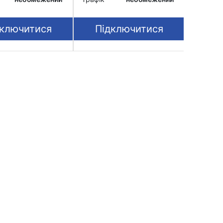
дключитися
Підключитися
Пі