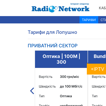
КАБ
ТАРИФИ
СТ
Тарифи для Лопушно
ПРИВАТНИЙ СЕКТОР
le | 1000+TV
Оптика | 100М |
Bundl
| 600
300
+IPTV
600 грн/міс
Вартість
300 грн/міс
Вартість
до 1000
Швидкість
до 100 Мбіт/c
Швидкіс
ть
Мбіт/c
Тип
Оптика
Тип
Оптика
Трафік
необмежений
Трафік