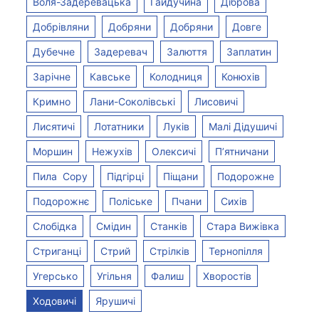
Воля-Задеревацька
Гайдучина
Діброва
Добрівляни
Добряни
Добряни
Довге
Дубечне
Задеревач
Залюття
Заплатин
Зарічне
Кавське
Колодниця
Конюхів
Кримно
Лани-Соколівські
Лисовичі
Лисятичі
Лотатники
Луків
Малі Дідушичі
Моршин
Нежухів
Олексичі
П’ятничани
Пила  Copy
Підгірці
Піщани
Подорожне
Подорожнє
Поліське
Пчани
Сихів
Слобідка
Смідин
Станків
Стара Вижівка
Стриганці
Стрий
Стрілків
Тернопілля
Угерсько
Угільня
Фалиш
Хворостів
Ходовичі
Ярушичі