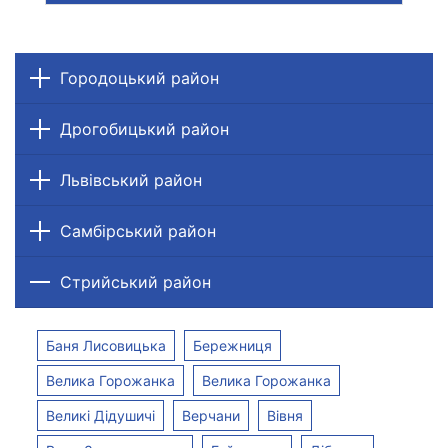
Городоцький район
Дрогобицький район
Львівський район
Самбірський район
Стрийський район
Баня Лисовицька
Бережниця
Велика Горожанка
Велика Горожанка
Великі Дідушичі
Верчани
Вівня