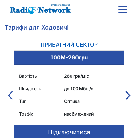
Тарифи для Ходовичі
ПРИВАТНИЙ СЕКТОР
100М-260грн
Вартість
260 грн/міс
Вар
Швидкість
до 100 Мбіт/c
Шви
Тип
Оптика
Тип
Трафік
необмежений
Тра
Підключитися